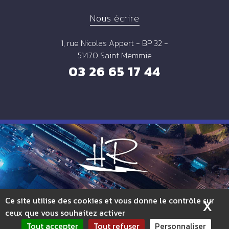
Nous écrire
1, rue Nicolas Appert - BP 32 -
51470 Saint Memmie
03 26 65 17 44
Ce site utilise des cookies et vous donne le contrôle sur
X
Ma
ceux que vous souhaitez activer
Tout accepter
Tout refuser
Personnaliser
Plan du site
Mentions légales